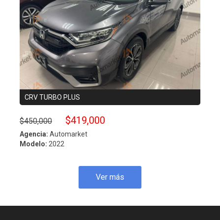
CRV TURBO PLUS
ESC
$419,000
$450,000
$490
Agencia:
Automarket
Agenc
Modelo:
2022
Model
Ver más