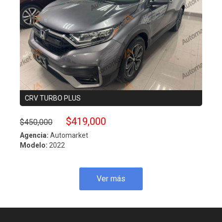
CRV TURBO PLUS
ESC
$419,000
$450,000
$490
Agencia:
Automarket
Agenc
Modelo:
2022
Model
Ver más