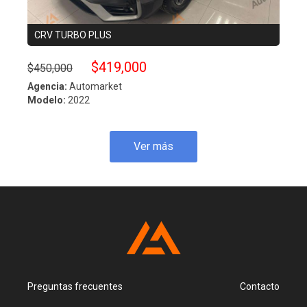
CRV TURBO PLUS
ESC
$419,000
$450,000
$490
Agencia:
Automarket
Agenc
Modelo:
2022
Model
Ver más
Preguntas frecuentes
Contacto