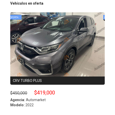
Vehículos en oferta
CRV TURBO PLUS
ESC
$419,000
$450,000
$490
Agencia:
Automarket
Agenc
Modelo:
2022
Model