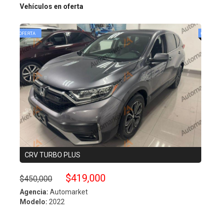
Vehículos en oferta
CRV TURBO PLUS
ESC
$419,000
$450,000
$490
Agencia:
Automarket
Agenc
Modelo:
2022
Model