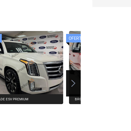
DE ESV PREMIUM
BRONCO SPORT FIRST...
$399,000
$499,000
0
$530,000
Automarket
Agencia:
Automarket
2015
Modelo:
2021