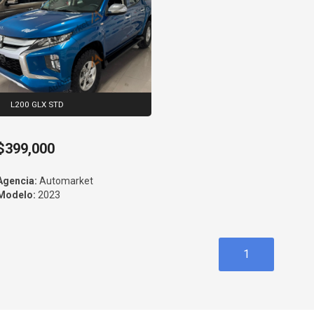
L200 GLX STD
$399,000
Agencia:
Automarket
Modelo:
2023
1