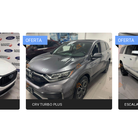
CRV TURBO PLUS
ESCALA
$419,000
$450,000
$490,00
Agencia:
Automarket
Agencia:
Modelo:
2022
Modelo: