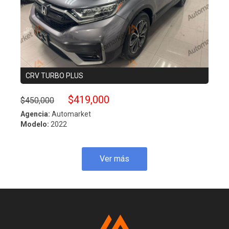
CRV TURBO PLUS
ESC
$419,000
$450,000
$490
Agencia:
Automarket
Agenc
Modelo:
2022
Model
Ver más