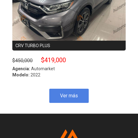
CRV TURBO PLUS
ESC
$419,000
$450,000
$490
Agencia:
Automarket
Agenc
Modelo:
2022
Model
Ver más